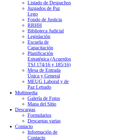
Listado de Despachos
Juzgados de Paz
Lego
Fondo de Justicia
RRHH
Biblioteca Judicial
Legislación
Escuela de
Capacitación
Planificación
Estratégica (Acuerdos
TSJ 174/16 y 185/16)
Mesa de Entrada
Única y General
MEUG Laboral y de
Paz Letrado
Multimedia
Galería de Fotos
Mapa del Sitio
Descargas
Formularios
Descargas varias
Contacto
Información de
Contacto