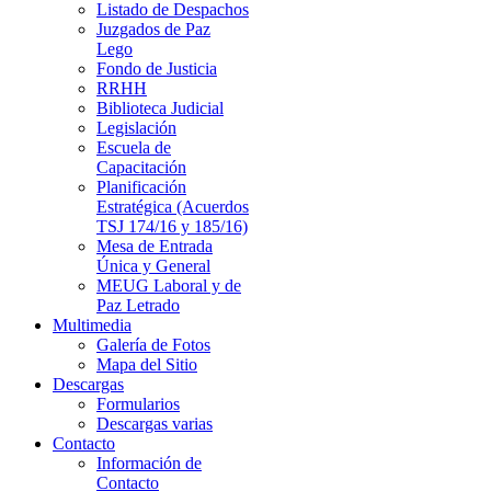
Listado de Despachos
Juzgados de Paz
Lego
Fondo de Justicia
RRHH
Biblioteca Judicial
Legislación
Escuela de
Capacitación
Planificación
Estratégica (Acuerdos
TSJ 174/16 y 185/16)
Mesa de Entrada
Única y General
MEUG Laboral y de
Paz Letrado
Multimedia
Galería de Fotos
Mapa del Sitio
Descargas
Formularios
Descargas varias
Contacto
Información de
Contacto