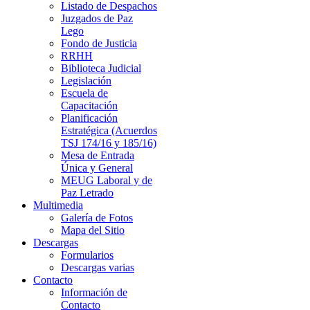
Listado de Despachos
Juzgados de Paz
Lego
Fondo de Justicia
RRHH
Biblioteca Judicial
Legislación
Escuela de
Capacitación
Planificación
Estratégica (Acuerdos
TSJ 174/16 y 185/16)
Mesa de Entrada
Única y General
MEUG Laboral y de
Paz Letrado
Multimedia
Galería de Fotos
Mapa del Sitio
Descargas
Formularios
Descargas varias
Contacto
Información de
Contacto