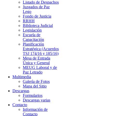
Listado de Despachos
Juzgados de Paz
Lego
Fondo de Justicia
RRHH
Biblioteca Judicial
Legislación
Escuela de
Capacitación
Planificación
Estratégica (Acuerdos
TSJ 174/16 y 185/16)
Mesa de Entrada
Única y General
MEUG Laboral y de
Paz Letrado
Multimedia
Galería de Fotos
Mapa del Sitio
Descargas
Formularios
Descargas varias
Contacto
Información de
Contacto