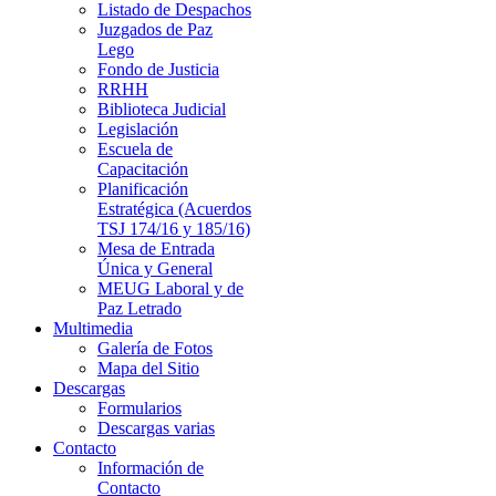
Listado de Despachos
Juzgados de Paz
Lego
Fondo de Justicia
RRHH
Biblioteca Judicial
Legislación
Escuela de
Capacitación
Planificación
Estratégica (Acuerdos
TSJ 174/16 y 185/16)
Mesa de Entrada
Única y General
MEUG Laboral y de
Paz Letrado
Multimedia
Galería de Fotos
Mapa del Sitio
Descargas
Formularios
Descargas varias
Contacto
Información de
Contacto