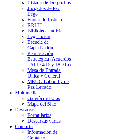
Listado de Despachos
Juzgados de Paz
Lego
Fondo de Justicia
RRHH
Biblioteca Judicial
Legislación
Escuela de
Capacitación
Planificación
Estratégica (Acuerdos
TSJ 174/16 y 185/16)
Mesa de Entrada
Única y General
MEUG Laboral y de
Paz Letrado
Multimedia
Galería de Fotos
Mapa del Sitio
Descargas
Formularios
Descargas varias
Contacto
Información de
Contacto