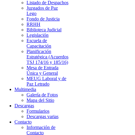
Listado de Despachos
Juzgados de Paz
Lego
Fondo de Justicia
RRHH
Biblioteca Judicial
Legislación
Escuela de
Capacitación
Planificación
Estratégica (Acuerdos
TSJ 174/16 y 185/16)
Mesa de Entrada
Única y General
MEUG Laboral y de
Paz Letrado
Multimedia
Galería de Fotos
Mapa del Sitio
Descargas
Formularios
Descargas varias
Contacto
Información de
Contacto