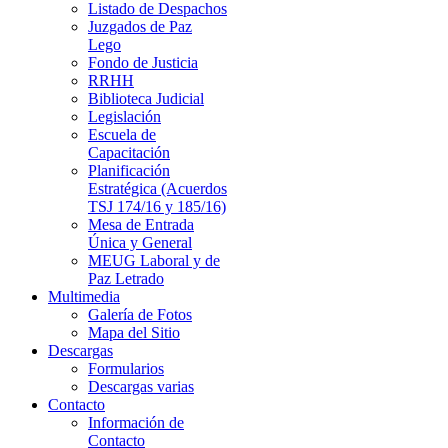
Listado de Despachos
Juzgados de Paz
Lego
Fondo de Justicia
RRHH
Biblioteca Judicial
Legislación
Escuela de
Capacitación
Planificación
Estratégica (Acuerdos
TSJ 174/16 y 185/16)
Mesa de Entrada
Única y General
MEUG Laboral y de
Paz Letrado
Multimedia
Galería de Fotos
Mapa del Sitio
Descargas
Formularios
Descargas varias
Contacto
Información de
Contacto