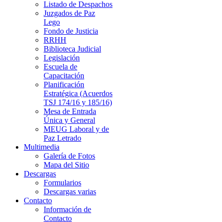
Listado de Despachos
Juzgados de Paz
Lego
Fondo de Justicia
RRHH
Biblioteca Judicial
Legislación
Escuela de
Capacitación
Planificación
Estratégica (Acuerdos
TSJ 174/16 y 185/16)
Mesa de Entrada
Única y General
MEUG Laboral y de
Paz Letrado
Multimedia
Galería de Fotos
Mapa del Sitio
Descargas
Formularios
Descargas varias
Contacto
Información de
Contacto