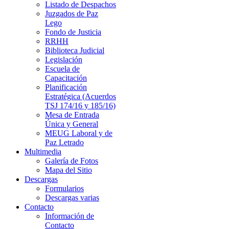
Listado de Despachos
Juzgados de Paz
Lego
Fondo de Justicia
RRHH
Biblioteca Judicial
Legislación
Escuela de
Capacitación
Planificación
Estratégica (Acuerdos
TSJ 174/16 y 185/16)
Mesa de Entrada
Única y General
MEUG Laboral y de
Paz Letrado
Multimedia
Galería de Fotos
Mapa del Sitio
Descargas
Formularios
Descargas varias
Contacto
Información de
Contacto