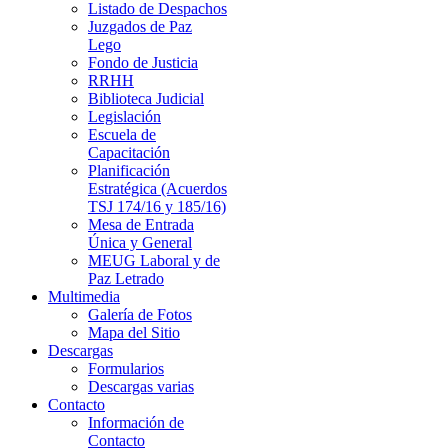
Listado de Despachos
Juzgados de Paz
Lego
Fondo de Justicia
RRHH
Biblioteca Judicial
Legislación
Escuela de
Capacitación
Planificación
Estratégica (Acuerdos
TSJ 174/16 y 185/16)
Mesa de Entrada
Única y General
MEUG Laboral y de
Paz Letrado
Multimedia
Galería de Fotos
Mapa del Sitio
Descargas
Formularios
Descargas varias
Contacto
Información de
Contacto