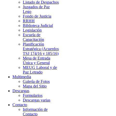
Listado de Despachos
Juzgados de Paz
Lego
Fondo de Justicia
RRHH
Biblioteca Judicial
Legislación
Escuela de
Capacitación
Planificación
Estratégica (Acuerdos
TSJ 174/16 y 185/16)
Mesa de Entrada
Única y General
MEUG Laboral y de
Paz Letrado
Multimedia
Galería de Fotos
Mapa del Sitio
Descargas
Formularios
Descargas varias
Contacto
Información de
Contacto