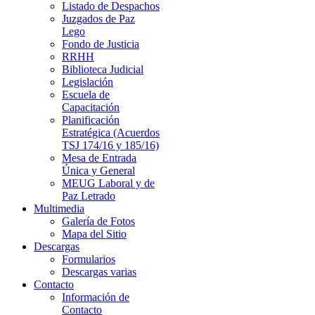
Listado de Despachos
Juzgados de Paz
Lego
Fondo de Justicia
RRHH
Biblioteca Judicial
Legislación
Escuela de
Capacitación
Planificación
Estratégica (Acuerdos
TSJ 174/16 y 185/16)
Mesa de Entrada
Única y General
MEUG Laboral y de
Paz Letrado
Multimedia
Galería de Fotos
Mapa del Sitio
Descargas
Formularios
Descargas varias
Contacto
Información de
Contacto