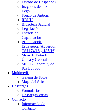
Listado de Despachos
Juzgados de Paz
Lego
Fondo de Justicia
RRHH
Biblioteca Judicial
Legislación
Escuela de
Capacitación
Planificación
Estratégica (Acuerdos
TSJ 174/16 y 185/16)
Mesa de Entrada
Única y General
MEUG Laboral y de
Paz Letrado
Multimedia
Galería de Fotos
Mapa del Sitio
Descargas
Formularios
Descargas varias
Contacto
Información de
Contacto