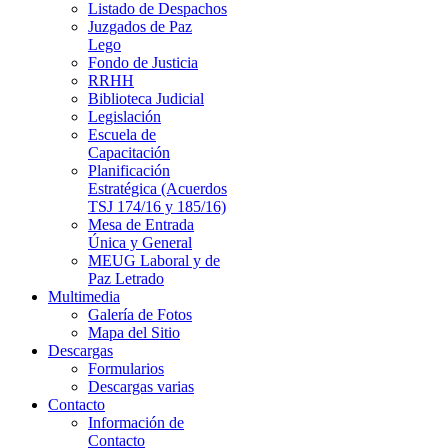
Listado de Despachos
Juzgados de Paz
Lego
Fondo de Justicia
RRHH
Biblioteca Judicial
Legislación
Escuela de
Capacitación
Planificación
Estratégica (Acuerdos
TSJ 174/16 y 185/16)
Mesa de Entrada
Única y General
MEUG Laboral y de
Paz Letrado
Multimedia
Galería de Fotos
Mapa del Sitio
Descargas
Formularios
Descargas varias
Contacto
Información de
Contacto