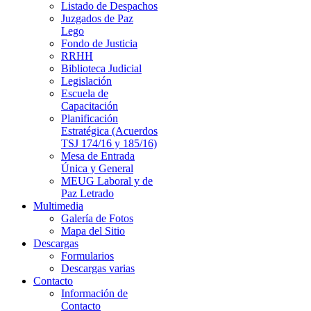
Listado de Despachos
Juzgados de Paz
Lego
Fondo de Justicia
RRHH
Biblioteca Judicial
Legislación
Escuela de
Capacitación
Planificación
Estratégica (Acuerdos
TSJ 174/16 y 185/16)
Mesa de Entrada
Única y General
MEUG Laboral y de
Paz Letrado
Multimedia
Galería de Fotos
Mapa del Sitio
Descargas
Formularios
Descargas varias
Contacto
Información de
Contacto