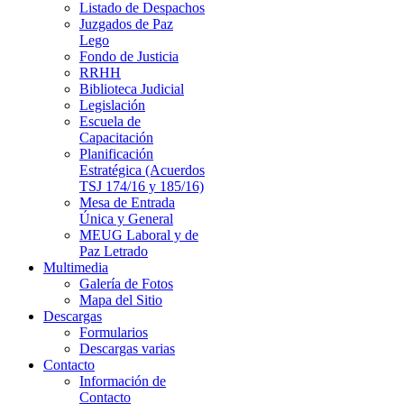
Listado de Despachos
Juzgados de Paz
Lego
Fondo de Justicia
RRHH
Biblioteca Judicial
Legislación
Escuela de
Capacitación
Planificación
Estratégica (Acuerdos
TSJ 174/16 y 185/16)
Mesa de Entrada
Única y General
MEUG Laboral y de
Paz Letrado
Multimedia
Galería de Fotos
Mapa del Sitio
Descargas
Formularios
Descargas varias
Contacto
Información de
Contacto