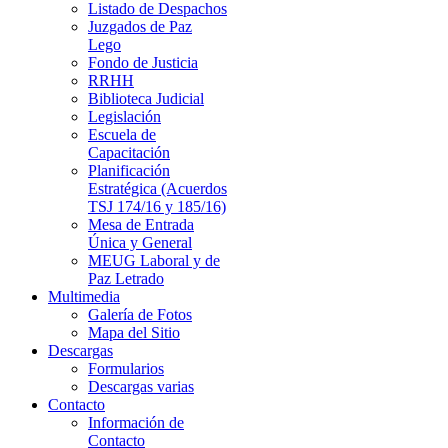
Listado de Despachos
Juzgados de Paz
Lego
Fondo de Justicia
RRHH
Biblioteca Judicial
Legislación
Escuela de
Capacitación
Planificación
Estratégica (Acuerdos
TSJ 174/16 y 185/16)
Mesa de Entrada
Única y General
MEUG Laboral y de
Paz Letrado
Multimedia
Galería de Fotos
Mapa del Sitio
Descargas
Formularios
Descargas varias
Contacto
Información de
Contacto