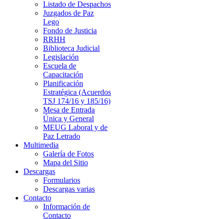
Listado de Despachos
Juzgados de Paz
Lego
Fondo de Justicia
RRHH
Biblioteca Judicial
Legislación
Escuela de
Capacitación
Planificación
Estratégica (Acuerdos
TSJ 174/16 y 185/16)
Mesa de Entrada
Única y General
MEUG Laboral y de
Paz Letrado
Multimedia
Galería de Fotos
Mapa del Sitio
Descargas
Formularios
Descargas varias
Contacto
Información de
Contacto