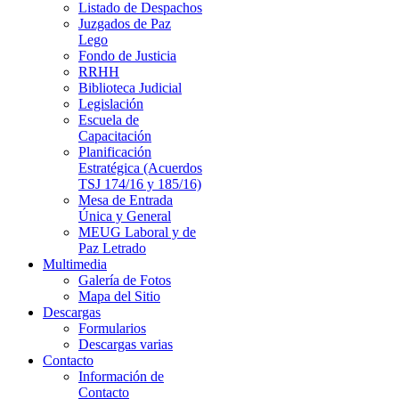
Listado de Despachos
Juzgados de Paz
Lego
Fondo de Justicia
RRHH
Biblioteca Judicial
Legislación
Escuela de
Capacitación
Planificación
Estratégica (Acuerdos
TSJ 174/16 y 185/16)
Mesa de Entrada
Única y General
MEUG Laboral y de
Paz Letrado
Multimedia
Galería de Fotos
Mapa del Sitio
Descargas
Formularios
Descargas varias
Contacto
Información de
Contacto