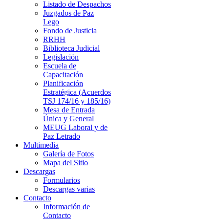
Listado de Despachos
Juzgados de Paz
Lego
Fondo de Justicia
RRHH
Biblioteca Judicial
Legislación
Escuela de
Capacitación
Planificación
Estratégica (Acuerdos
TSJ 174/16 y 185/16)
Mesa de Entrada
Única y General
MEUG Laboral y de
Paz Letrado
Multimedia
Galería de Fotos
Mapa del Sitio
Descargas
Formularios
Descargas varias
Contacto
Información de
Contacto