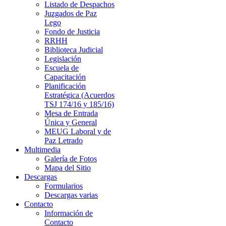
Listado de Despachos
Juzgados de Paz
Lego
Fondo de Justicia
RRHH
Biblioteca Judicial
Legislación
Escuela de
Capacitación
Planificación
Estratégica (Acuerdos
TSJ 174/16 y 185/16)
Mesa de Entrada
Única y General
MEUG Laboral y de
Paz Letrado
Multimedia
Galería de Fotos
Mapa del Sitio
Descargas
Formularios
Descargas varias
Contacto
Información de
Contacto