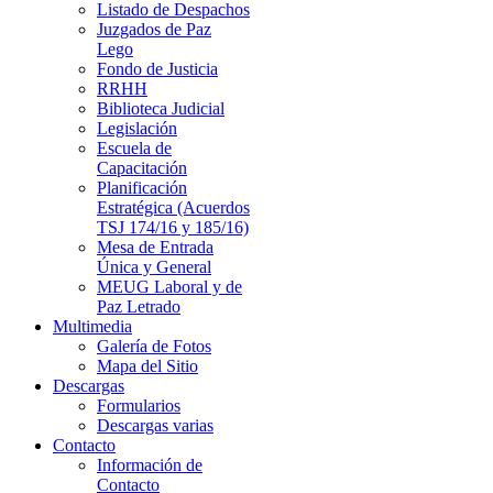
Listado de Despachos
Juzgados de Paz
Lego
Fondo de Justicia
RRHH
Biblioteca Judicial
Legislación
Escuela de
Capacitación
Planificación
Estratégica (Acuerdos
TSJ 174/16 y 185/16)
Mesa de Entrada
Única y General
MEUG Laboral y de
Paz Letrado
Multimedia
Galería de Fotos
Mapa del Sitio
Descargas
Formularios
Descargas varias
Contacto
Información de
Contacto