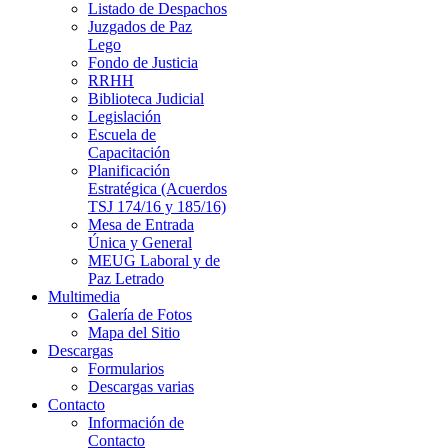
Listado de Despachos
Juzgados de Paz
Lego
Fondo de Justicia
RRHH
Biblioteca Judicial
Legislación
Escuela de
Capacitación
Planificación
Estratégica (Acuerdos
TSJ 174/16 y 185/16)
Mesa de Entrada
Única y General
MEUG Laboral y de
Paz Letrado
Multimedia
Galería de Fotos
Mapa del Sitio
Descargas
Formularios
Descargas varias
Contacto
Información de
Contacto