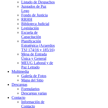
Listado de Despachos
Juzgados de Paz
Lego
Fondo de Justicia
RRHH
Biblioteca Judicial
Legislación
Escuela de
Capacitación
Planificación
Estratégica (Acuerdos
TSJ 174/16 y 185/16)
Mesa de Entrada
Única y General
MEUG Laboral y de
Paz Letrado
Multimedia
Galería de Fotos
Mapa del Sitio
Descargas
Formularios
Descargas varias
Contacto
Información de
Contacto