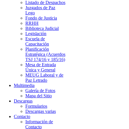
Listado de Despachos
Juzgados de Paz
Lego
Fondo de Justicia
RRHH
Biblioteca Judicial
Legislación
Escuela de
Capacitación
Planificación
Estratégica (Acuerdos
TSJ 174/16 y 185/16)
Mesa de Entrada
Única y General
MEUG Laboral y de
Paz Letrado
Multimedia
Galería de Fotos
Mapa del Sitio
Descargas
Formularios
Descargas varias
Contacto
Información de
Contacto