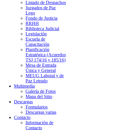
Listado de Despachos
Juzgados de Paz
Lego
Fondo de Justicia
RRHH
Biblioteca Judicial
Legislación
Escuela de
Capacitación
Planificación
Estratégica (Acuerdos
TSJ 174/16 y 185/16)
Mesa de Entrada
Única y General
MEUG Laboral y de
Paz Letrado
Multimedia
Galería de Fotos
Mapa del Sitio
Descargas
Formularios
Descargas varias
Contacto
Información de
Contacto