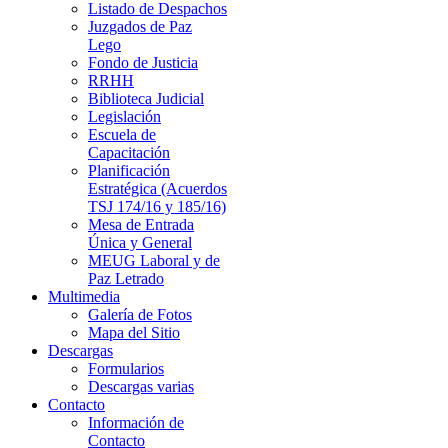
Listado de Despachos
Juzgados de Paz
Lego
Fondo de Justicia
RRHH
Biblioteca Judicial
Legislación
Escuela de
Capacitación
Planificación
Estratégica (Acuerdos
TSJ 174/16 y 185/16)
Mesa de Entrada
Única y General
MEUG Laboral y de
Paz Letrado
Multimedia
Galería de Fotos
Mapa del Sitio
Descargas
Formularios
Descargas varias
Contacto
Información de
Contacto