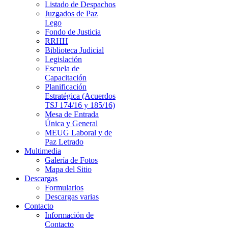
Listado de Despachos
Juzgados de Paz
Lego
Fondo de Justicia
RRHH
Biblioteca Judicial
Legislación
Escuela de
Capacitación
Planificación
Estratégica (Acuerdos
TSJ 174/16 y 185/16)
Mesa de Entrada
Única y General
MEUG Laboral y de
Paz Letrado
Multimedia
Galería de Fotos
Mapa del Sitio
Descargas
Formularios
Descargas varias
Contacto
Información de
Contacto