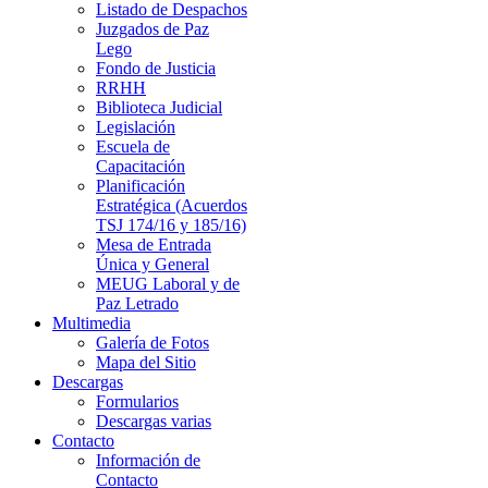
Listado de Despachos
Juzgados de Paz
Lego
Fondo de Justicia
RRHH
Biblioteca Judicial
Legislación
Escuela de
Capacitación
Planificación
Estratégica (Acuerdos
TSJ 174/16 y 185/16)
Mesa de Entrada
Única y General
MEUG Laboral y de
Paz Letrado
Multimedia
Galería de Fotos
Mapa del Sitio
Descargas
Formularios
Descargas varias
Contacto
Información de
Contacto