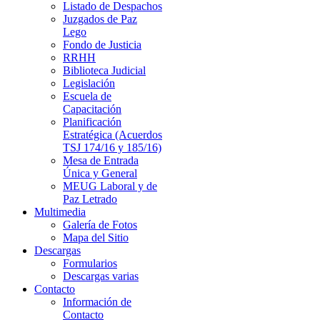
Listado de Despachos
Juzgados de Paz
Lego
Fondo de Justicia
RRHH
Biblioteca Judicial
Legislación
Escuela de
Capacitación
Planificación
Estratégica (Acuerdos
TSJ 174/16 y 185/16)
Mesa de Entrada
Única y General
MEUG Laboral y de
Paz Letrado
Multimedia
Galería de Fotos
Mapa del Sitio
Descargas
Formularios
Descargas varias
Contacto
Información de
Contacto