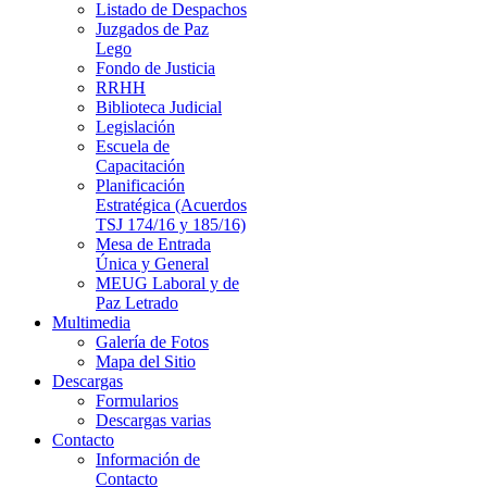
Listado de Despachos
Juzgados de Paz
Lego
Fondo de Justicia
RRHH
Biblioteca Judicial
Legislación
Escuela de
Capacitación
Planificación
Estratégica (Acuerdos
TSJ 174/16 y 185/16)
Mesa de Entrada
Única y General
MEUG Laboral y de
Paz Letrado
Multimedia
Galería de Fotos
Mapa del Sitio
Descargas
Formularios
Descargas varias
Contacto
Información de
Contacto