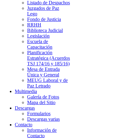
Listado de Despachos
Juzgados de Paz
Lego
Fondo de Justicia
RRHH
Biblioteca Judicial
Legislación
Escuela de
Capacitación
Planificación
Estratégica (Acuerdos
TSJ 174/16 y 185/16)
Mesa de Entrada
Única y General
MEUG Laboral y de
Paz Letrado
Multimedia
Galería de Fotos
Mapa del Sitio
Descargas
Formularios
Descargas varias
Contacto
Información de
Contacto